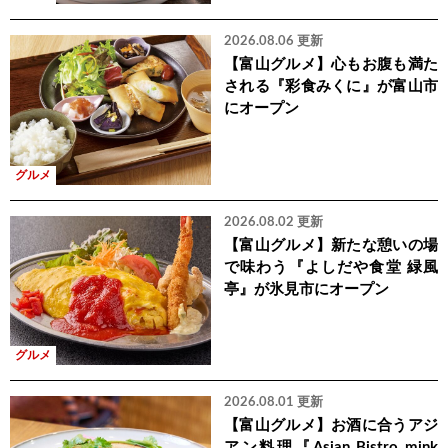
2026.08.06 更新
【富山グルメ】心もお腹も満た
される『彩食みくに』が富山市
にオープン
グルメ
2026.08.02 更新
【富山グルメ】新たな憩いの場
で味わう『よしだや食堂 緑風
亭』が氷見市にオープン
グルメ
2026.08.01 更新
【富山グルメ】お酒に合うアジ
アン料理『Asian Bistro mink