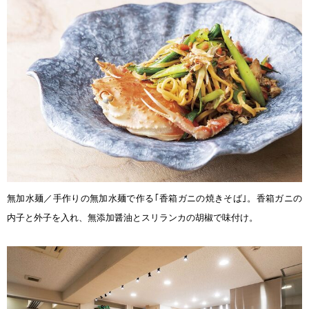
無加水麺／手作りの無加水麺で作る｢香箱ガニの焼きそば｣。香箱ガニの
内子と外子を入れ、無添加醤油とスリランカの胡椒で味付け。