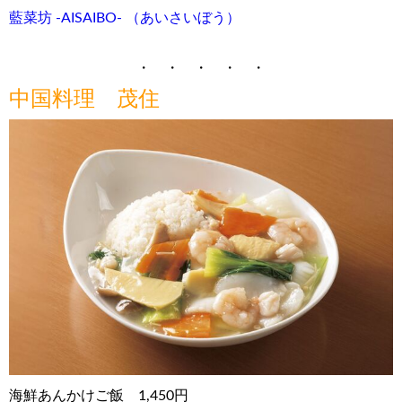
藍菜坊 -AISAIBO- （あいさいぼう）
・ ・ ・ ・ ・
中国料理 茂住
海鮮あんかけご飯 1,450円