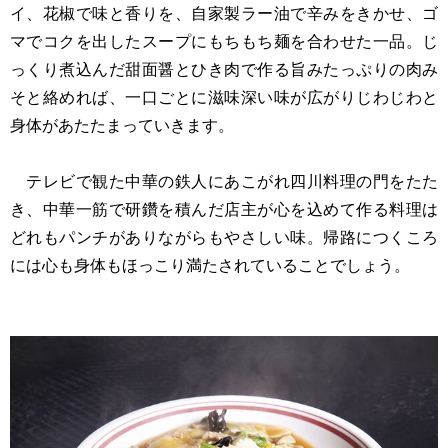
イ、花椒で味と香りを、自家製ラー油で辛みをきかせ、ゴ
マでコクを出したスープにもちもち麺を合わせた一品。じ
っくり煮込んだ甜面醤とひき肉で作る旨みたっぷりの肉み
そと絡めれば、一口ごとに滋味深い味が広がりじわじわと
身体があたたまっていきます。
テレビで観た中華の鉄人にあこがれ四川料理の門をたた
き、中華一筋で研鑽を積んだ店主が心を込めて作る料理は
どれもパンチがありながらもやさしい味。帰路につくころ
には心も身体もほっこり満たされていることでしょう。