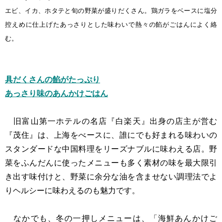
エビ、イカ、ホタテと旬の野菜が盛りだくさん。鶏ガラをベースに塩分
控えめに仕上げたあっさりとした味わいで熱々の餡がごはんによく絡
む
。
具だくさんの餡がたっぷり
あっさり味のあんかけごはん
旧富山第一ホテルの名店『白楽天』出身の店主が営む
『茂住』は、上海をべースに、誰にでも好まれる味わいの
スタンダードな中国料理をリーズナブルに味わえる店。野
菜をふんだんに使ったメニューも多く素材の味を最大限引
き出す味付けと、野菜に余分な油を含ませない調理法でよ
りヘルシーに味わえるのも魅力です。
なかでも、冬の一押しメニューは、「海鮮あんかけご