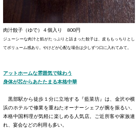
肉汁餃子（ゆで）４個入り 800円
ジューシーな肉汁と餡がたっぷりと詰まった餃子は、皮ももっちりとし
てボリューム感あり。やけどが心配な場合は少しずつ口に入れてみて。
アットホームな雰囲気で味わう
身体が芯からあたたまる本格中華
黒部駅から徒歩１分に立地する『藍菜坊』は、金沢や横
浜のホテルで修業を重ねたオーナーシェフが腕を振るい、
本格中国料理が気軽に楽しめる人気店。ご近所客や家族連
れ、宴会などの利用も多い。