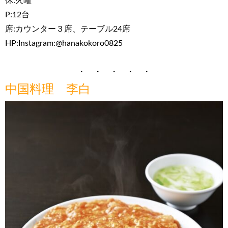
休:火曜
P:12台
席:カウンター３席、テーブル24席
HP:Instagram:@hanakokoro0825
・ ・ ・ ・ ・
中国料理 李白