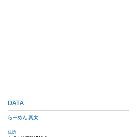
DATA
らーめん 真太
住所