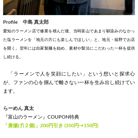
Profile 中島 真太郎
愛知のラーメン店で修業を積んだ後、当時富山であまり馴染みのなかっ
た塩ラーメンを「地元の方にも楽しんでほしい」と、地元・福野でお店
を開く。翌年には自家製麺を始め、素材や製法にこだわった一杯を提供
し続ける。
「ラーメンで人を笑顔にしたい」という想いと探求心
が、ファンの心を掴んで離さない一杯を生み出し続けてい
ます。
らーめん 真太
『富山のラーメン』COUPON特典
「唐揚げ(２個)」200円引き (350円→150円)