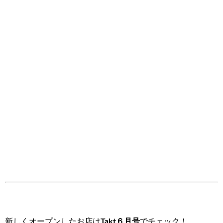
新しくオープンしたお店は
Takt６月号
でチェック！