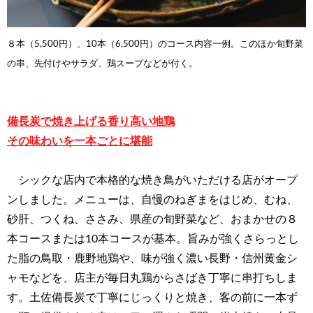
８本（5,500円）、10本（6,500円）のコース内容一例。このほか旬野菜
の串、先付けやサラダ、鶏スープなどが
付く。
備長炭で焼き上げる香り高い地鶏
その味わいを一本ごとに堪能
シックな店内で本格的な焼き鳥がいただける店がオープ
ンしました。メニューは、自慢のねぎまをはじめ、むね、
砂肝、つくね、ささみ、県産の旬野菜など、おまかせの８
本コースまたは10本コースが基本。旨みが強くさらっとし
た脂の鳥取・鹿野地鶏や、味が強く濃い長野・信州黄金シ
ャモなどを、店主が毎日丸鶏からさばき丁寧に串打ちしま
す。土佐備長炭で丁寧にじっくりと焼き、客の前に一本ず