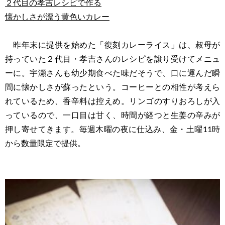
２代目の孝吉レシピで作る
懐かしさが漂う黄色いカレー
昨年末に提供を始めた「復刻カレーライス」は、叔母が
持っていた２代目・孝吉さんのレシピを譲り受けてメニュ
ーに。宇瀬さんも幼少期食べた味だそうで、口に運んだ瞬
間に懐かしさが蘇ったという。コーヒーとの相性が考えら
れているため、香辛料は控えめ。リンゴのすりおろしが入
っているので、一口目は甘く、時間が経つと生姜の辛みが
押し寄せてきます。毎週木曜の夜に仕込み、金・土曜11時
から数量限定で提供。