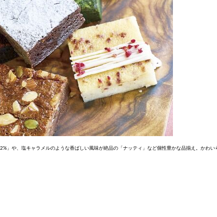
72%」や、塩キャラメルのような香ばしい風味が絶品の「ナッティ」など個性豊かな品揃え。かわい