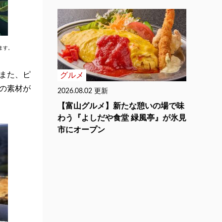
ます。
また、ピ
グルメ
の素材が
2026.08.02 更新
【富山グルメ】新たな憩いの場で味
わう『よしだや食堂 緑風亭』が氷見
市にオープン