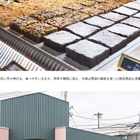
３個目に手が伸びる、食べやすい大きさ。常時９種類に加え、今後は季節の素材を使った限定商品も考