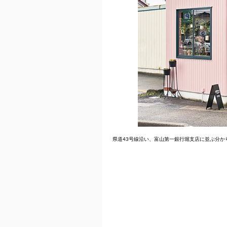
県道43号線沿い、富山第一銀行堀支店に並ぶ分か