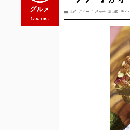
グルメ
土産
スイーツ
洋菓子
富山市
テイ
Gourmet