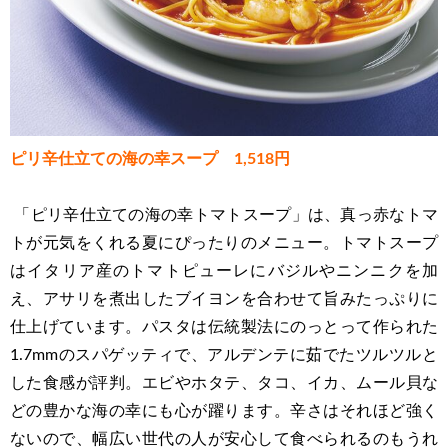
ピリ辛仕立ての海の幸スープ 1,518円
「ピリ辛仕立ての海の幸トマトスープ」は、真っ赤なトマ
トが元気をくれる夏にぴったりのメニュー。トマトスープ
はイタリア産のトマトピューレにバジルやニンニクを加
え、アサリを煮出したブイヨンを合わせて旨みたっぷりに
仕上げています。パスタは伝統製法にのっとって作られた
1.7mmのスパゲッティで、アルデンテに茹でたツルツルと
した食感が評判。エビやホタテ、タコ、イカ、ムール貝な
どの豊かな海の幸にも心が躍ります。辛さはそれほど強く
ないので、幅広い世代の人が安心して食べられるのもうれ