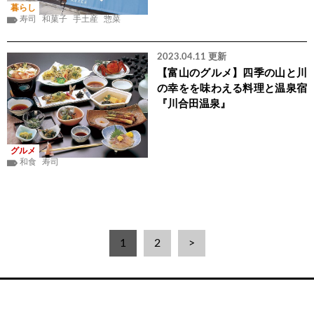
暮らし
寿司
和菓子
手土産
惣菜
2023.04.11 更新
【富山のグルメ】四季の山と川
の幸をを味わえる料理と温泉宿
『川合田温泉』
グルメ
和食
寿司
1
2
>