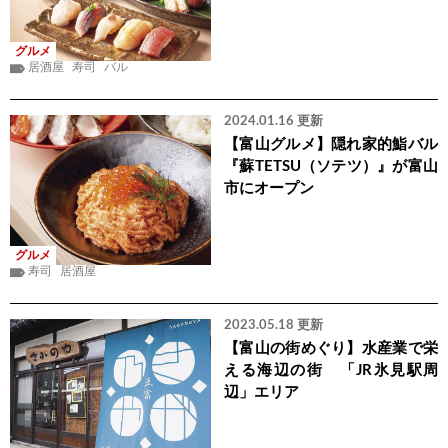
グルメ
居酒屋
寿司
バル
2024.01.16 更新
【富山グルメ】隠れ家的鮨バル
『蘇TETSU（ソテツ）』が富山
市にオープン
グルメ
寿司
居酒屋
2023.05.18 更新
【富山の街めぐり】水産業で栄
える海辺の街 「JR氷見駅周
辺」エリア