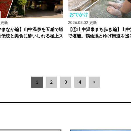
おでかけ
2 更新
2026.08.02 更新
やまなか編】山中温泉を五感で堪
【②山中温泉まち歩き編】山中
の伝統と美食に酔いしれる極上ス
で堪能。鶴仙渓とゆげ街道を巡
1
2
3
4
>