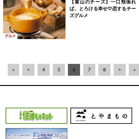
【富山のチーズ】一口頬張れ
ば、とろける幸せ♡恋するチー
ズグルメ
グルメ
«
<
4
5
6
7
8
>
»