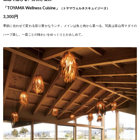
「TOYAMA Wellness Cuisine」
（トヤマウェルネスキュイジーヌ）
3,300円
季節に合わせて変わる彩り豊かなランチ。メインは魚と肉から選べ
る。写真は富山湾マダイの
ハーブ蒸し。一皿ごとの味わいをゆっく
りとかみしめて。