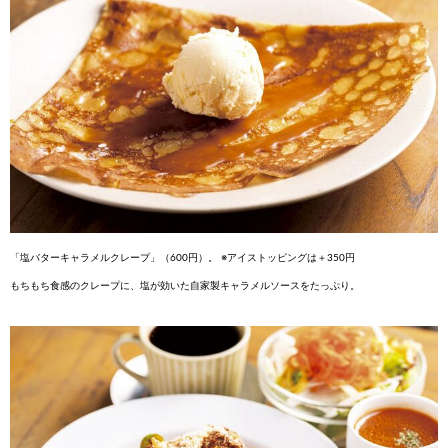
「塩バターキャラメルク
レープ」（600円）。 ※アイ
ストッピングは＋350円
もちもち食感のクレー
プに、塩が効いた自家
製キャラメルソースを
たっぷり。