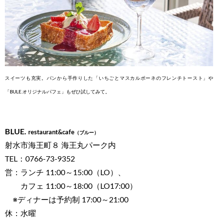
スイーツも充実。パ
ンから手作りした
「いちごとマスカル
ポーネのフレンチ
トースト」や
「BULE.
オリジナルパフェ」
もぜひ試してみて。
BLUE.
restaurant&cafe
（ブルー）
射水市海王町８ 海王丸パーク内
TEL：0766-73-9352
営：ランチ 11:00～15:00（LO）、
カフェ 11:00～18:00（LO17:00）
※ディナーは予約制 17:00～21:00
休：水曜