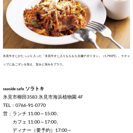
氷見牛すじがたっぷり入った
「氷見牛すじ入りもちもち太麺
ナポリタン」（1,790円）。ケ
チャ
ップにあごダシを加え、
旨みと深みをプラス。
ソラトキ
seaside cafe
氷見市柳田3583 氷見市海浜植物園 4F
TEL：0766-91-0770
営：ランチ 11:00～15:00、
カフェ 11:00～17:00、
ディナー（要予約）17:00～