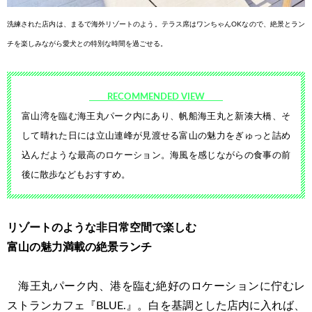
洗練された店内は、まるで海外リゾートのよう。テラス席はワ
ンちゃんOKなので、絶景とラン
チを楽しみながら愛犬との特
別な時間を過ごせる。
RECOMMENDED VIEW
富山湾を臨む海王丸パーク内にあ
り、帆船海王丸と新湊大橋、そ
して
晴れた日には立山連峰が見渡せる富
山の魅力をぎゅっと詰め
込んだよう
な最高のロケーション。海風を感じ
ながらの食事の前
後に散歩などもお
すすめ。
リゾートのような非日常空間で楽しむ
富山の魅力満載の絶景ランチ
海王丸パーク内、港を臨む絶好のロケーションに佇むレ
ストランカフェ『BLUE.』。白を基調とした店内に入れば、