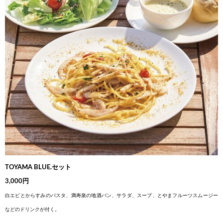
TOYAMA BLUE.セット
3,000円
白エビとからすみのパスタ、満寿泉の地酒パン、サラ
ダ、スープ、とやまフルーツスムージー
などのドリンク
が付く。