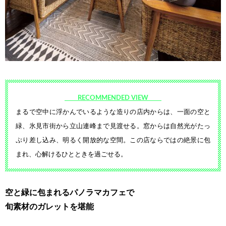
RECOMMENDED VIEW
まるで空中に浮かんでいるような
造りの店内からは、一面の空と
緑、
氷見市街から立山連峰まで見渡せ
る。窓からは自然光がたっ
ぷり差し
込み、明るく開放的な空間。この店
ならではの絶景に包
まれ、心解ける
ひとときを過ごせる。
空と緑に包まれるパノラマカフェで
旬素材のガレットを堪能