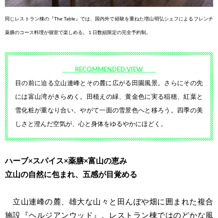
同じレストラン棟の『The Table』
では、国内外で経験を重ねた増
山明弘シェフによるフレンチ
薬
膳のコース料理が個室で楽しめ
る。１日数組限定の完全予約制。
RECOMMENDED VIEW
目の前に迫る立山連峰とその麓に
広がる田園風景。さらにその先
には
富山湾がきらめく。田植えの緑、黄金
色に実る稲穂、紅葉と
雪化粧が重
なり合い、やがて一面の雪景色へと
移ろう。四季の美
しさと澄んだ空気
が、心と身体をゆるやかにほどく。
ハーブ×スパイス×薬膳×富山の恵み
立山の自然に包まれ、五感が目覚める
立山連峰の麓、雄大な山々と田んぼや畑に囲まれた複合
施設『ヘルジアンウッド』。レストラン棟ではのどかな風