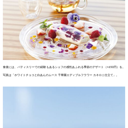
食後には、パティスリーで
の経験もあるシェフの感性
あふれる季節のデザート
（+650円）を。
写真は「ホワ
イトチョコと白あんのムー
ス 千華園エディブルフラ
ワー カネロニ仕立て」。