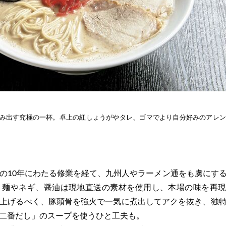
み出す究極の一杯。卓上の紅しょうがやタレ、ゴマでより自分好みのアレン
10年にわたる修業を経て、九州人やラーメン通をも虜にす
。麺やネギ、醤油は現地直送の素材を使用し、本場の味を再
上げるべく、豚頭骨を強火で一気に煮出してアクを抜き、独
二番だし」のスープを使うひと工夫も。