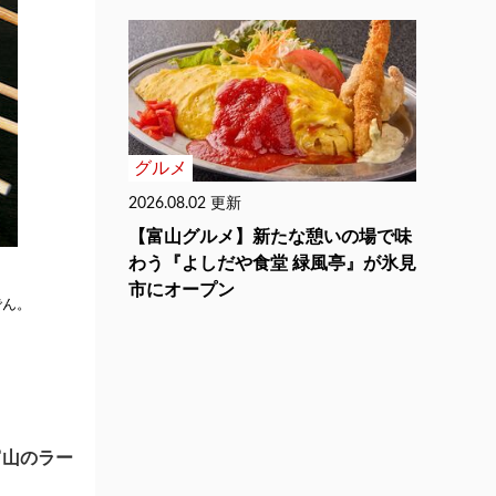
グルメ
2026.08.02 更新
【富山グルメ】新たな憩いの場で味
わう『よしだや食堂 緑風亭』が氷見
市にオープン
でん。
富山のラー