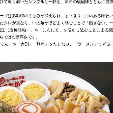
けて辿り着いたシンプルな一杯を、屋台の醍醐味とともに提
ープは豚独特のくさみが抑えられ、すっきりコクのある味わ
たタレが重なり、中太麺がほどよく絡むことで「飽きない」
揚玉（通称脂粕）」や「にんにく」を溶かし込むことによる
らではの懐深さです。
でん」や「赤割」「豚串」をたしなみ、「ラーメン」で〆る