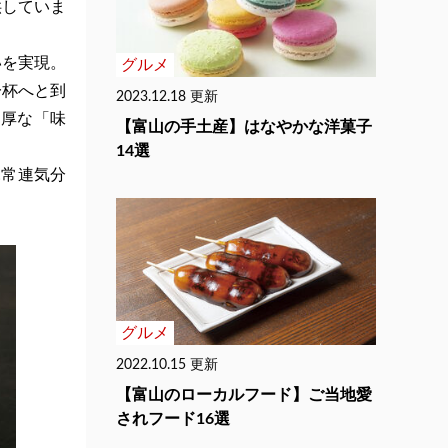
供していま
いを実現。
グルメ
一杯へと到
2023.12.18 更新
濃厚な「味
【富山の手土産】はなやかな洋菓子
14選
…常連気分
グルメ
2022.10.15 更新
【富山のローカルフード】ご当地愛
されフード16選