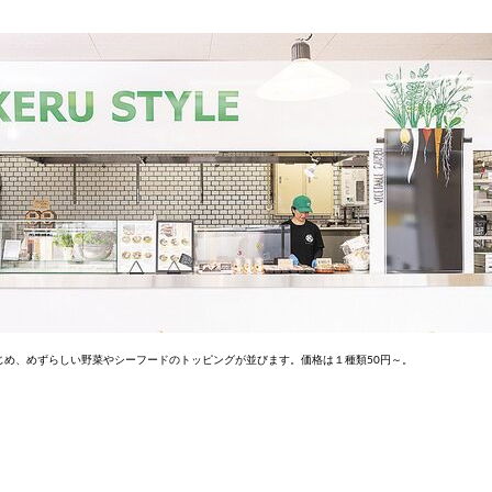
じめ、めずらしい野菜やシーフードのトッピングが並びます。価格は１種類50円～。