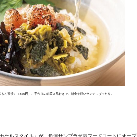
もん茶漬」（680円）。手作りの総菜２品付きで、朝食や軽いランチにぴったり。
カケルスタイル』が、魚津サンプラザ内フードコートにオープ