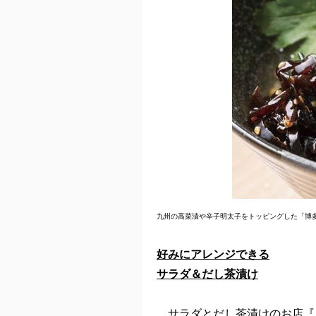
九州の高菜漬や辛子明太子をトッピングした「博多
好みにアレンジできる
サラダ＆だし茶漬け
サラダとだし茶漬けのお店『