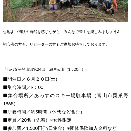
心地よい初秋の自然を感じながら、みんなで登山を楽しみましょう♪
初心者の方も、リピーターの方もご参加お待ちしております。
「Takt女子登山部第24回 瀬戸蔵山（1,320m）」
■開催日／６月２０日(土）
■集合時間／9
：00
■集合場所／あわすのスキー場駐車場（富山市粟巣野
1868）
■所要時間／約5時間（休憩など含む）
■定員／20名（先着）※女性限定
■参加費／1,500円(当日集金）※団体保険加入金料など