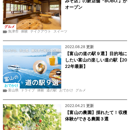
みそ店」の新店舗『BOBO.』が
オープン
グルメ
魚津市
体験
テイクアウト
スイーツ
2022.08.28 更新
【富山の道の駅９選】目的地に
したい富山の楽しい道の駅【20
22年最新】
おでかけ
富山県
ドライブ
体験
道の駅
おでかけ
グルメ
2022.04.21 更新
【富山の農園】採れたて！収穫
体験ができる農園３選