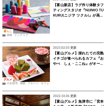
【富山新店】ラグ作り体験タフ
ティングスタジオ『NIJIWO TU
KURU(ニジヲ ツクル)』が高岡
市にオープン
暮らし
体験
インテリア
2023.02.03 更新
【富山グルメ】採れたての完熟
イチゴが食べられるカフェ『お
やべ しぇ・ここね』がオープ
ン
グルメ
小矢部市
体験
フルーツ
カフェ
2022.10.06 更新
【富山グルメ】魚津市に「宮本