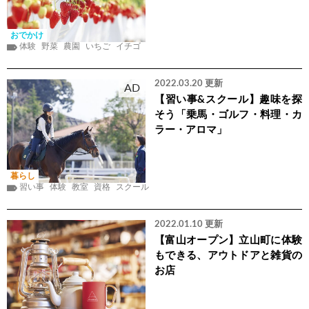
おでかけ
体験
野菜
農園
いちご
イチゴ
2022.03.20 更新
AD
【習い事&スクール】趣味を探
そう「乗馬・ゴルフ・料理・カ
ラー・アロマ」
暮らし
習い事
体験
教室
資格
スクール
2022.01.10 更新
【富山オープン】立山町に体験
もできる、アウトドアと雑貨の
お店