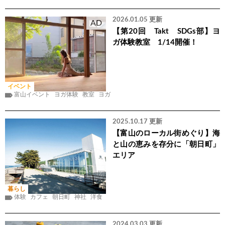
2026.01.05 更新
AD
【第20回 Takt SDGs部】ヨ
ガ体験教室 1/14開催！
イベント
富山イベント
ヨガ体験
教室
ヨガ
2025.10.17 更新
【富山のローカル街めぐり】海
と山の恵みを存分に「朝日町」
エリア
暮らし
体験
カフェ
朝日町
神社
洋食
2024.03.03 更新