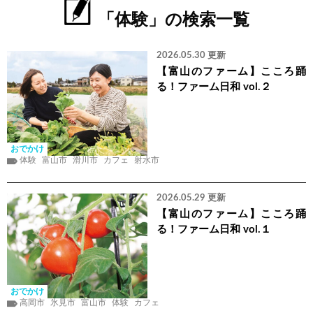
「体験」の検索一覧
2026.05.30 更新
【富山のファーム】こころ踊
る！ファーム日和 vol.２
おでかけ
体験
富山市
滑川市
カフェ
射水市
2026.05.29 更新
【富山のファーム】こころ踊
る！ファーム日和 vol.１
おでかけ
高岡市
氷見市
富山市
体験
カフェ