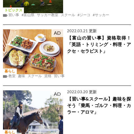
トピックス
習い事
#富山県
サッカー教室
スクール
#ジーコ
#サッカー
2022.03.21 更新
AD
【富山の習い事】資格取得！
「英語・トリミング・料理・ア
クセ・セラピスト」
暮らし
教室
趣味
スクール
資格
習い事
2022.03.20 更新
AD
【習い事&スクール】趣味を探
そう「乗馬・ゴルフ・料理・カ
ラー・アロマ」
暮らし