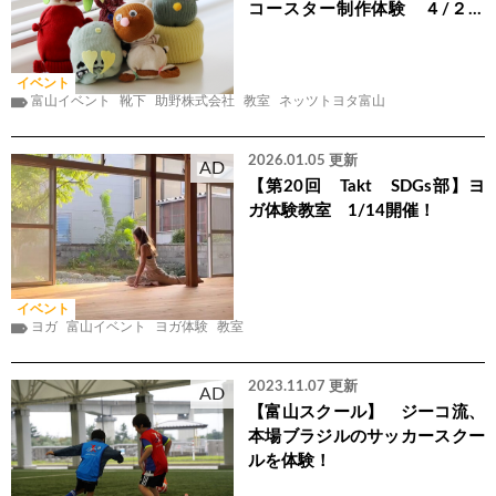
コースター制作体験 ４/２２
開催！
イベント
富山イベント
靴下
助野株式会社
教室
ネッツトヨタ富山
2026.01.05 更新
AD
【第20回 Takt SDGs部】ヨ
ガ体験教室 1/14開催！
イベント
ヨガ
富山イベント
ヨガ体験
教室
2023.11.07 更新
AD
【富山スクール】 ジーコ流、
本場ブラジルのサッカースクー
ルを体験！