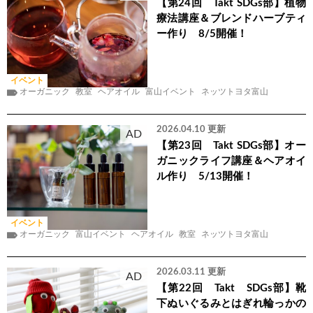
【第24回 Takt SDGs部】植物
療法講座＆ブレンドハーブティ
ー作り 8/5開催！
イベント
オーガニック
教室
ヘアオイル
富山イベント
ネッツトヨタ富山
2026.04.10 更新
AD
【第23回 Takt SDGs部】オー
ガニックライフ講座＆ヘアオイ
ル作り 5/13開催！
イベント
オーガニック
富山イベント
ヘアオイル
教室
ネッツトヨタ富山
2026.03.11 更新
AD
【第22回 Takt SDGs部】靴
下ぬいぐるみとはぎれ輪っかの