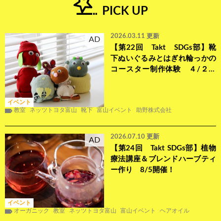
PICK UP
2026.03.11 更新
AD
【第22回 Takt SDGs部】靴
下ぬいぐるみとはぎれ輪っかの
コースター制作体験 ４/２２
開催！
イベント
教室
ネッツトヨタ富山
靴下
富山イベント
助野株式会社
2026.07.10 更新
AD
【第24回 Takt SDGs部】植物
療法講座＆ブレンドハーブティ
ー作り 8/5開催！
イベント
オーガニック
教室
ネッツトヨタ富山
富山イベント
ヘアオイル