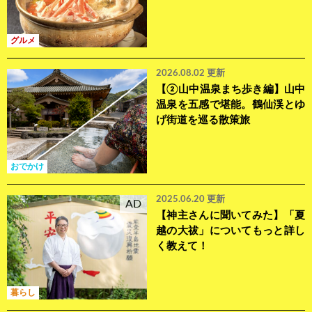
ジアの鍋】
グルメ
2026.08.02 更新
【②山中温泉まち歩き編】山中
温泉を五感で堪能。鶴仙渓とゆ
げ街道を巡る散策旅
おでかけ
2025.06.20 更新
AD
【神主さんに聞いてみた】「夏
越の大祓」についてもっと詳し
く教えて！
暮らし