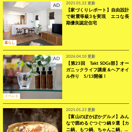
2025.01.22 更新
AD
【家づくりレポート】自由設計
で耐震等級3を実現 エコな長
期優良認定住宅
暮らし
2026.04.10 更新
AD
【第23回 Takt SDGs部】オー
ガニックライフ講座＆ヘアオイ
ル作り 5/13開催！
イベント
2025.01.23 更新
【富山のぽかぽかグルメ】みん
なで囲めるぐつぐつ鍋９選【カ
ニ鍋、もつ鍋、ちゃんこ鍋、ア