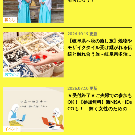
も何だろう？
暮らし
2024.10.19 更新
【岐阜県へ秋の癒し旅】焼物や
モザイクタイル受け継がれる伝
統と触れ合う旅～岐阜県多治見
市方面
おでかけ
2026.07.10 更新
★受付終了★ご夫婦での参加も
OK！【参加無料】新NISA・iDe
COも！ 輝く女性のためのマ
ネーセミナー
イベント