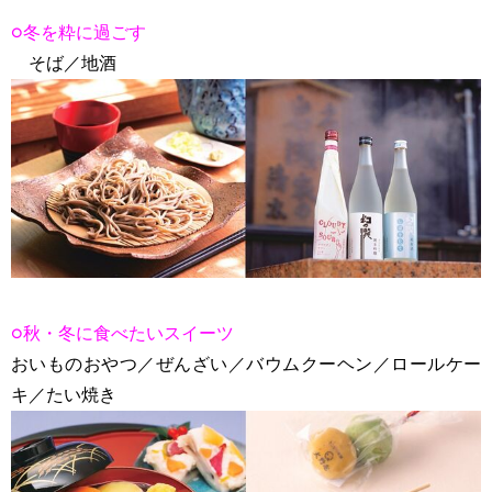
○冬を粋に過ごす
そば／地酒
○秋・冬に食べたいスイーツ
おいものおやつ／ぜんざい／バウムクーヘン／ロールケー
キ／たい焼き