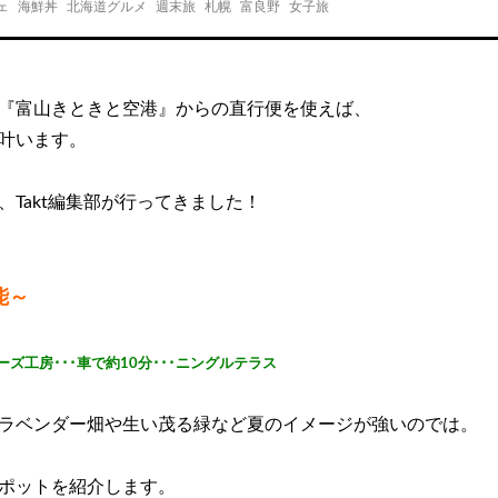
ェ
海鮮丼
北海道グルメ
週末旅
札幌
富良野
女子旅
『富山きときと空港』からの直行便を使えば、
叶います。
Takt編集部が行ってきました！
能～
チーズ工房･･･車で約10分･･･ニングルテラス
ラベンダー畑や生い茂る緑など夏のイメージが強いのでは。
ポットを紹介します。