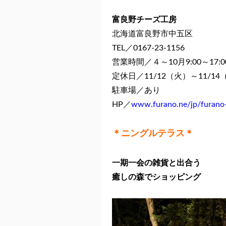
富良野チーズ工房
北海道富良野市中五区
TEL／0167-23-1156
営業時間／４～10月9:00～17:00
定休日／11/12（火）～11/1
駐車場／あり
HP／
www.furano.ne/jp/furano
＊ニングルテラス＊
一期一会の雑貨と出合う
癒しの森でショッピング