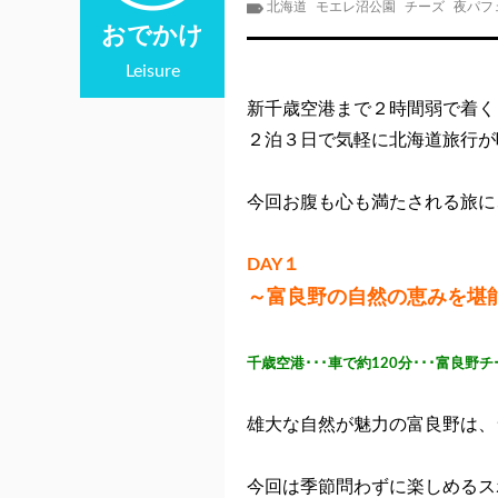
北海道
モエレ沼公園
チーズ
夜パフ
おでかけ
Leisure
新千歳空港まで２時間弱で着く
２泊３日で気軽に北海道旅行が
今回お腹も心も満たされる旅に、
DAY１
～富良野の自然の恵みを堪
千歳空港･･･車で約120分･･･富良野
雄大な自然が魅力の富良野は、
今回は季節問わずに楽しめるス