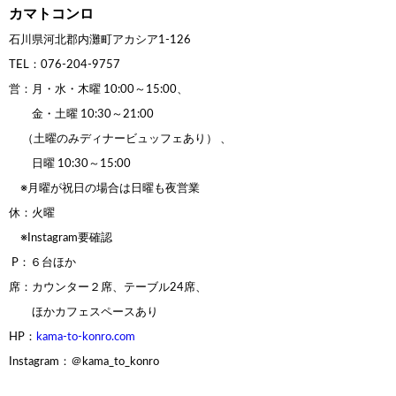
カマトコンロ
石川県河北郡内灘町アカシア1-126
TEL：076-204-9757
営：月・水・木曜 10:00～15:00、
金・土曜 10:30～21:00
（土曜のみディ
ナービュッフェあり） 、
日曜 10:30～15:00
※月曜が祝日の場合は日曜も夜営業
休：火曜
※Instagram要確認
P：６台ほか
席：カウンター２席、テーブル24席、
ほかカフェスペースあり
HP：
kama-to-konro.com
Instagram：＠kama_to_konro