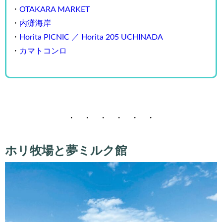
・
OTAKARA MARKET
・
内灘海岸
・
Horita PICNIC ／ Horita 205 UCHINADA
・
カマトコンロ
・ ・ ・ ・ ・ ・
ホリ牧場と夢ミルク館