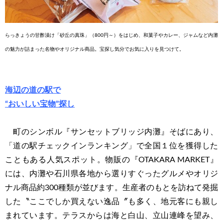
らっきょうの甘酢漬け「砂丘の真珠」（800円～）をはじめ、和菓子やカレー、ジャムなど内灘
の魅力が詰まった名物やオリジナ
ル商品。宝探し気分でお気に入りを見つけて。
海辺の道の駅で
“おいしい宝物”探し
町のシンボル『サンセットブリッジ内灘』そばにあり、
「道の駅チェックインランキング」で全国１位を獲得した
こともある人気スポット。物販の『OTAKARA MARKET』
には、内灘や石川県各地から選りすぐったグルメやオリジ
ナル商品約300種類が並びます。生産者のもとを訪ねて発掘
した〝ここでしか買えない逸品〞も多く、地元客にも親し
まれています。テラスからは海と白山、立山連峰を望み、