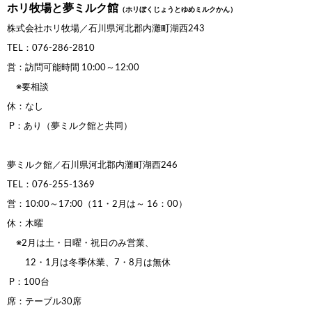
ホリ牧場と夢ミルク館
（
ホリぼくじょうとゆめミルクかん）
株式会社ホリ牧場／石川県河北郡内灘町湖西243
TEL：076-286-2810
営：訪問可能時間 10:00～12:00
※要相談
休：なし
P：あり（夢ミルク館と共同）
夢ミルク館／石川県河北郡内灘町湖西246
TEL：076-255-1369
営：10:00～17:00（11・2月は～ 16：00）
休：木曜
※2月は土・日曜・祝日のみ営業、
12・1月は冬季休業、
7・8月は無休
P：100台
席：テーブル30席