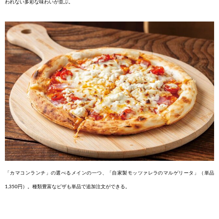
われない
多彩な味わいが並ぶ。
「カマコンランチ」の選べるメイ
ンの一つ、「自家製モッツァレラのマ
ルゲリータ」（単品
1,350円）。種類豊
富なピザも単品で追加注文ができる。