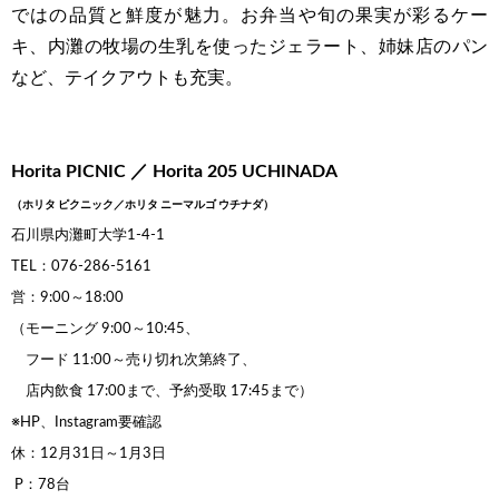
ではの品質と鮮度が魅力。お弁当や旬の果実が彩るケー
キ、内灘の牧場の生乳を使ったジェラート、姉妹店のパン
など、テイクアウトも充実。
Horita PICNIC ／ Horita 205 UCHINADA
（ホリタ ピクニック／ホリタ ニーマルゴ ウチナダ）
石川県内灘町大学1-4-1
TEL：076-286-5161
営：9:00～18:00
（モーニング 9:00～10:45、
フード 11:00～
売り切れ次第終了、
店内飲食 17:00まで、
予約受取 17:45
まで）
※HP、Instagram要確認
休：12月31日～1月3日
P：78台