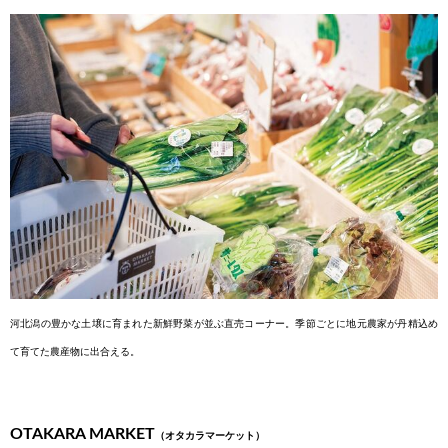
河北潟の豊かな土壌に育まれた
新鮮野菜が並ぶ直売コーナー。季節
ごとに地元農家が丹精込め
て育てた
農産物に出合える。
OTAKARA MARKET
（
オタカラマーケット
）