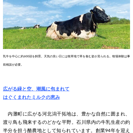
乳牛を中心に約600頭を飼育。天気の良い日には牧草地で草を食む姿が見られる。牧場体験は
事
前相談が必要。
広がる緑と空、潮風に包まれて
はぐくまれたミルクの恵み
内灘町に広がる河北潟干拓地は、豊かな自然に囲まれ、
渡り鳥も飛来するのどかな平野。石川県内の牛乳生産の約
半分を担う酪農地として知られています。創業94年を迎え