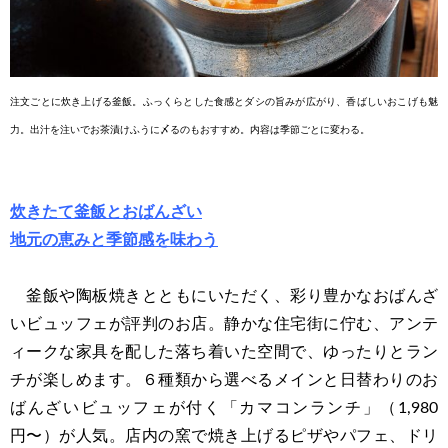
注文ごとに炊き上げる釜飯。ふっくらとした食感とダシの旨みが広がり、香ばしいおこげも魅
力。出汁を注いでお茶漬けふうに
〆るのもおすすめ。内容は季節ごとに変わる。
炊きたて釜飯とおばんざい
地元の恵みと季節感を味わう
釜飯や陶板焼きとともにいただく、彩り豊かなおばんざ
いビュッフェが評判のお店。静かな住宅街に佇む、アンテ
ィークな家具を配した落ち着いた空間で、ゆったりとラン
チが楽しめます。６種類から選べるメインと日替わりのお
ばんざいビュッフェが付く「カマコンランチ」（1,980
円〜）が人気。店内の窯で焼き上げるピザやパフェ、ドリ