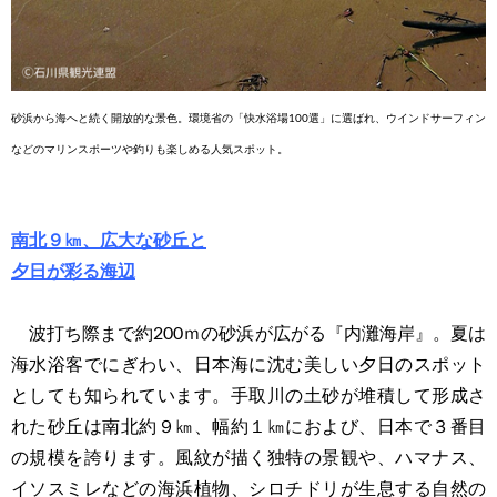
砂浜から海へと続く開放的な景色。環境省の「快水浴場100
選」に選ばれ、ウインドサーフィン
などのマリンスポーツや釣り
も楽しめる人気スポット。
南北９㎞、広大な砂丘と
夕日が彩る海辺
波打ち際まで約200ｍの砂浜が広がる『内灘海岸』。夏は
海水浴客でにぎわい、日本海に沈む美しい夕日のスポット
としても知られています。手取川の土砂が堆積して形成さ
れた砂丘は南北約９㎞、幅約１㎞におよび、日本で３番目
の規模を誇ります。風紋が描く独特の景観や、ハマナス、
イソスミレなどの海浜植物、シロチドリが生息する自然の