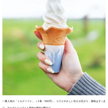
一番人気の「ミルク
ソフト」（３巻・500円）。
コクとやさしい甘さが
広がり、後味はすっき
り。
ヨーグルトソフトも素材
の風味が際立つ。