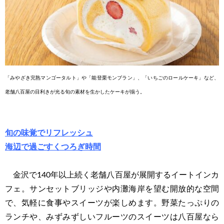
「みやざき完熟マンゴータルト」や「能登栗モンブラン」、「い
ちごのロールケーキ」など、
老舗八百屋の目利きが光る旬の
素材を生かしたケーキが揃う。
旬の味覚でリフレッシュ
海辺で過ごすくつろぎ時間
金沢で140年以上続く老舗八百屋が展開するイートインカ
フェ。サンセットブリッジや内灘海岸を望む開放的な空間
で、気軽に食事やスイーツが楽しめます。野菜たっぷりの
ランチや、みずみずしいフルーツのスイーツは八百屋なら