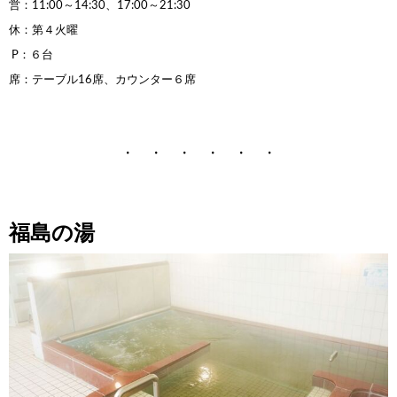
営：11:00～14:30、17:00～21:30
休：第４火曜
P：６台
席：テーブル16席、カウンター６席
・ ・ ・ ・ ・ ・
福島の湯