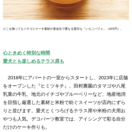
どこを掬ってもイチゴとケーキ素材が黄金比で重なる贅沢な「いちごパフェ」（605円）。
心ときめく特別な時間
愛犬とも楽しめるテラス席も
2018年にアパートの一室からスタートし、2023年に店舗
をオープンした『ヒミツキチ』。田村農園のタマゴや八尾
乳業の牛乳、地元のイチゴやブルーベリーなど、地産地消
を目指し厳選した素材と米粉で紡ぐスイーツが店内にずら
りと並びます。愛犬とくつろげるテラス席や米粉の犬用お
やつも人気。デコパーツ教室では、アイシングで彩る自分
だけのケーキ作りも。