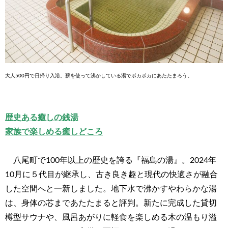
大人500円で日帰り入浴。薪を使って沸かしている湯でポカポカにあたたまろう。
歴史ある癒しの銭湯
家族で楽しめる癒しどころ
八尾町で100年以上の歴史を誇る『福島の湯』。2024年
10月に５代目が継承し、古き良き趣と現代の快適さが融合
した空間へと一新しました。地下水で沸かすやわらかな湯
は、身体の芯まであたたまると評判。新たに完成した貸切
樽型サウナや、風呂あがりに軽食を楽しめる木の温もり溢