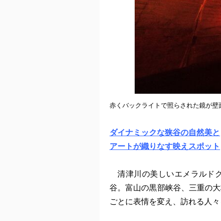
赤くバックライトで照らされた鏡が壁
ダイナミックな狭谷の自然美と
アートが織りなす映えスポット
清津川の美しいエメラルドグ
谷。富山の黒部峡谷、三重の大
ごとに表情を変え、訪れる人々