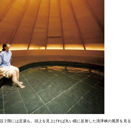
設２階には足湯も。頭上を見上げれば丸い鏡に反射した清津峡の風景を見る