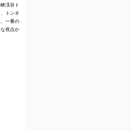
津峡渓谷ト
に、トンネ
れ、一番の
んな視点か