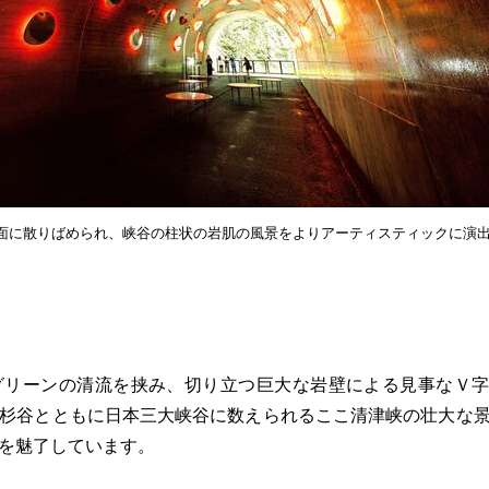
面に散りばめられ、峡谷の柱状の岩肌の風景をよりアーティスティックに演
リーンの清流を挟み、切り立つ巨大な岩壁による見事なＶ字
杉谷とともに日本三大峡谷に数えられるここ清津峡の壮大な
を魅了しています。