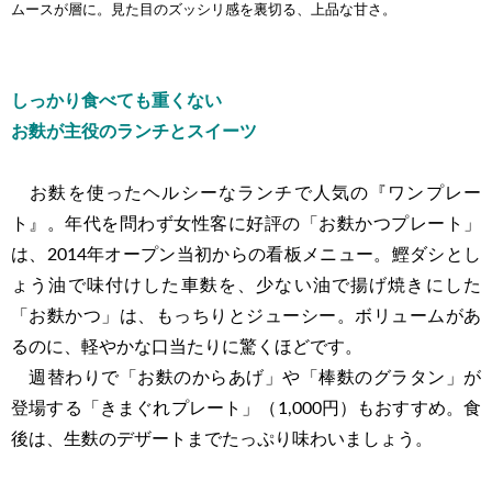
ムースが層に。見た目のズッシリ感を裏切る、上品な甘さ。
しっかり食べても重くない
お麩が主役のランチとスイーツ
お麩を使ったヘルシーなランチで人気の『ワンプレー
ト』。年代を問わず女性客に好評の「お麩かつプレート」
は、2014年オープン当初からの看板メニュー。鰹ダシとし
ょう油で味付けした車麩を、少ない油で揚げ焼きにした
「お麩かつ」は、もっちりとジューシー。ボリュームがあ
るのに、軽やかな口当たりに驚くほどです。
週替わりで「お麩のからあげ」や「棒麩のグラタン」が
登場する「きまぐれプレート」（1,000円）もおすすめ。食
後は、生麩のデザートまでたっぷり味わいましょう。