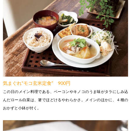
気まぐれ“モコ玄米定食” 900円
この日のメイン料理である、ベーコンやキノコのうま味がタラにしみ込
んだロール白菜は、箸でほどけるやわらかさ。メインのほかに、４種の
おかずと小鉢が付く。