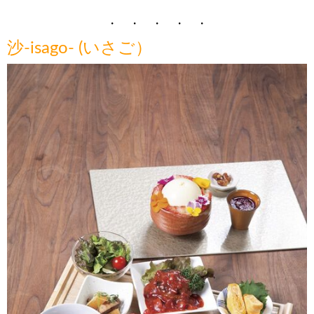
・ ・ ・ ・ ・
沙-isago- (いさご
）