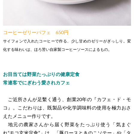
コーヒーゼリーパフェ 650円
サイフォンで入れたコーヒーで作る、少し甘めのゼリーがぎっしり。変
化する味わいは、ほろ苦い自家製コーヒーソースによるもの。
お目当ては野菜たっぷりの健康定食
常連客でにぎわう愛されカフェ
ご近所さんが足繫く通う、創業20年の『カフェ・ド・モ
コ』。こだわりは、既製品や化学調味料の使用を極力おさ
えたメニュー作りです。
地元の農家さんから届く野菜をたっぷり使う「気まぐ
れ“モコ玄米定食”」は、「豚ロースときのこソテー」や「タ