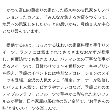
かつて富山の薬売りの家だった築70年の古民家をリノベ
ーションしたカフェ。「みんなが集えるお店をつくって、
地元への恩返しをしたい」との想いから、母娘２人が中心
となり営んでいます。
提供するのは、ほっとする味わいの家庭料理と手作りス
イーツ。ランチには気まぐれでさまざまなおかずが登場
し、何度訪れても飽きません。パティシエの丁寧な仕事が
光るスイーツは、日替わりで３〜４種類のケーキやプリン
を揃え、季節のイベントには特別なデコレーションのスイ
ーツも登場。金沢の人気カフェ『胡京』オーナーが監修し
たパフェも人気で、ビオラやナデシコなど、季節ごとのエ
ディブルフラワーとフルーツで華やかに彩られた丸いフォ
ルムが新鮮。日本家屋の居心地の良い空間で、“お母さんの
味”と甘いスイーツを楽しんで。