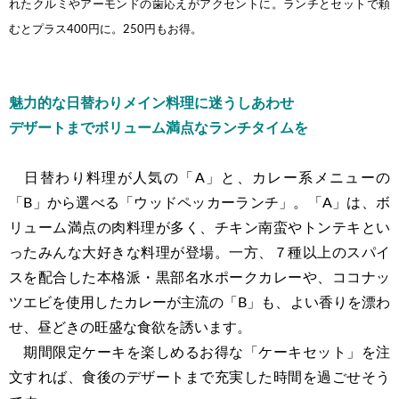
れたクルミやアーモンドの歯応えがアクセントに。ランチとセットで頼
むとプラス400円に。250円もお得。
魅力的な日替わりメイン料理に迷うしあわせ
デザートまでボリューム満点なランチタイムを
日替わり料理が人気の「A」と、カレー系メニューの
「B」から選べる「ウッドペッカーランチ」。「A」は、ボ
リューム満点の肉料理が多く、チキン南蛮やトンテキとい
ったみんな大好きな料理が登場。一方、７種以上のスパイ
スを配合した本格派・黒部名水ポークカレーや、ココナッ
ツエビを使用したカレーが主流の「B」も、よい香りを漂わ
せ、昼どきの旺盛な食欲を誘います。
期間限定ケーキを楽しめるお得な「ケーキセット」を注
文すれば、食後のデザートまで充実した時間を過ごせそう