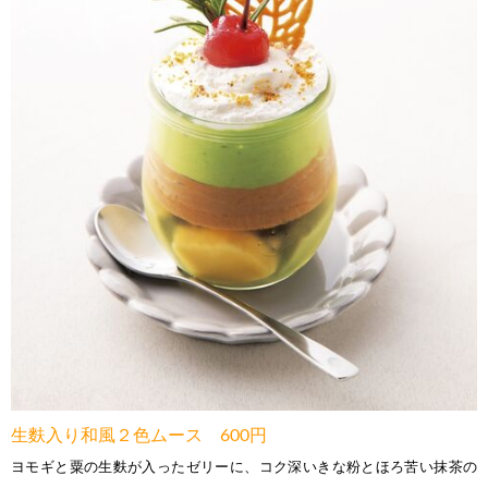
生麩入り和風２色ムース 600円
ヨモギと粟の生麩が入ったゼリーに、コク深いきな粉とほろ苦い抹茶の