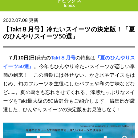
トピックス
Topics
2022.07.08 更新
【Takt８月号】冷たいスイーツの決定版！「夏
のひんやりスイーツ50選」
７月10日(日)
発売の
Takt８月号
の特集は
『夏のひんやりス
イーツ50選』
。今年もひんやり冷たいスイーツが恋しい季
節の到来！ この時期には外せない、かき氷やアイスをは
じめ、旬のフルーツを主役にしたパフェや和の甘味などな
ど……。夏の暑さも忘れさせてくれる、涼感たっぷりなスイ
ーツをTakt最大級の50店舗分もご紹介します。編集部が厳
選した、ひんやりスイーツの決定版をお見逃しなく！