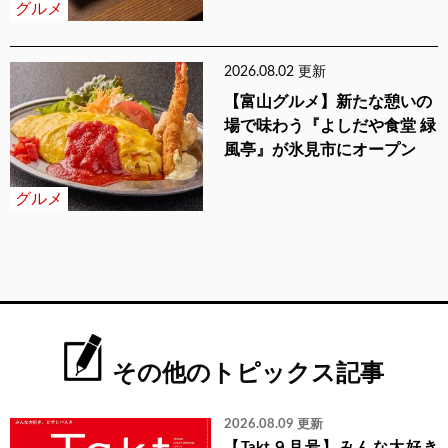
グルメ
2026.08.02 更新
【富山グルメ】新たな憩いの
場で味わう『よしだや食堂 緑
風亭』が氷見市にオープン
グルメ
その他のトピックス記事
2026.08.09 更新
【Takt９月号】みんな大好き