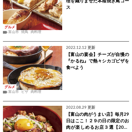
理を織りまぜた本格焼き鳥コー
ス
グルメ
富山市
焼鳥
肉料理
2022.12.12 更新
【富山の宴会】チーズが自慢の
『かるね』で熱々シカゴピザを
食べよう
グルメ
富山市
ピザ
肉料理
2022.08.29 更新
【富山の肉がうまい店】毎月29
日はここ！２９の日の限定のお
肉が楽しめるお店３選【2022