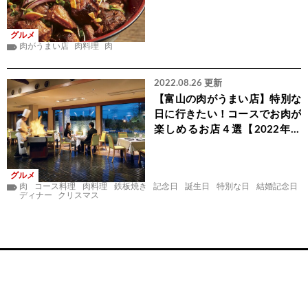
年最新】
グルメ
肉がうまい店
肉料理
肉
2022.08.26 更新
【富山の肉がうまい店】特別な
日に行きたい！コースでお肉が
楽しめるお店４選【2022年最
新】
グルメ
肉
コース料理
肉料理
鉄板焼き
記念日
誕生日
特別な日
結婚記念日
ディナー
クリスマス