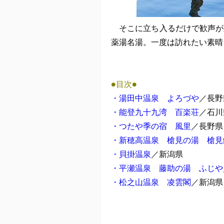
そこに立ち入るだけで歓声が
薬湯名湯。一度は訪れたい素晴
●目次●
・湯田中温泉 よろづや
／長野
・能登九十九湾 百楽荘
／石川
・つたや季の宿 風里
／長野県
・新穂高温泉 槍見の湯 槍見
・貝掛温泉
／新潟県
・平瀬温泉 藤助の湯 ふじや
・松之山温泉 凌雲閣
／新潟県