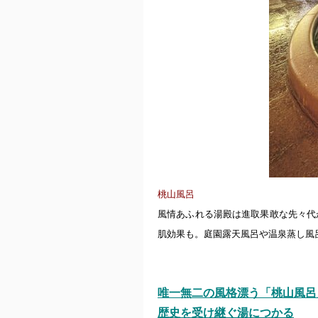
桃山風呂
風情あふれる湯殿は進取果敢な先々代
肌効果も。庭園露天風呂や温泉蒸し風
唯一無二の風格漂う「桃山風呂
歴史を受け継ぐ湯につかる