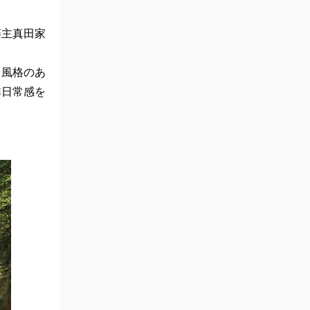
藩主真田家
。風格のあ
非日常感を