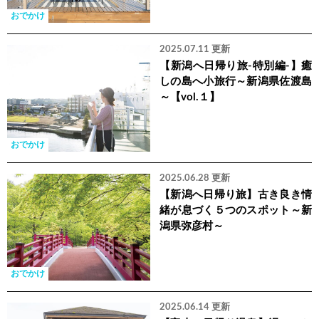
おでかけ
2025.07.11 更新
【新潟へ日帰り旅-特別編-】癒
しの島へ小旅行～新潟県佐渡島
～【vol.１】
おでかけ
2025.06.28 更新
【新潟へ日帰り旅】古き良き情
緒が息づく５つのスポット～新
潟県弥彦村～
おでかけ
2025.06.14 更新