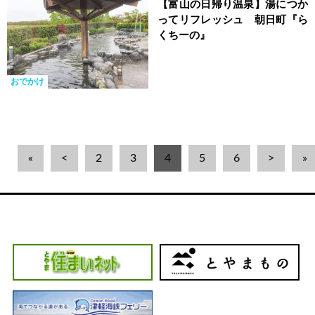
【富山の日帰り温泉】湯につか
ってリフレッシュ 朝日町『ら
くちーの』
おでかけ
«
<
2
3
4
5
6
>
»