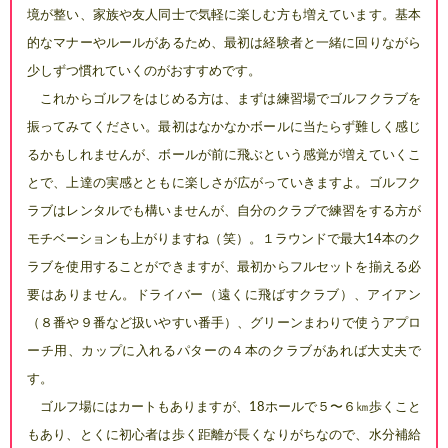
境が整い、家族や友人
同士で気軽に楽しむ方も増えて
います。基本
的なマナーやルー
ルがあるため、最初は経験者と
一緒に回りながら
少しずつ慣れ
ていくのがおすすめです。
これからゴルフをはじめる方
は、まずは練習場でゴルフクラ
ブを
振ってみてください。最初
はなかなかボールに当たらず難
しく感じ
るかもしれませんが、
ボールが前に飛ぶという感覚が
増えていくこ
とで、上達の実感
とともに楽しさが広がっていき
ますよ。ゴルフク
ラブはレンタ
ルでも構いませんが、自分のク
ラブで練習をする方が
モチベー
ションも上がりますね（笑）。１
ラウンドで最大1
4本のク
ラブを
使用することができますが、最
初からフルセットを揃える必
要
はありません。ドライバー（遠
くに飛ばすクラブ）、アイアン
（８番や９番など扱いやすい番
手）、グリーンまわりで使うア
プロ
ーチ用、カップに入れるパ
ターの４本のクラブがあれば大
丈夫で
す。
ゴルフ場にはカートもありま
すが、1
8ホールで５〜６㎞歩く
こと
もあり、とくに初心者は歩
く距離が長くなりがちなので、
水分補給