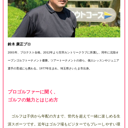
鈴木 康正プロ
2001年、プロテスト合格。2012年
より呉羽カントリークラブに所属
し、同年に北陸オ
ープンゴルフ
トーナメント優勝。ツアートーナ
メントの傍ら、個人レッスンや
ジュニア
選手の育成にも携わる。
1977年生まれ、埼玉県さいたま市
出身。
プロゴルファーに聞く、
ゴルフの魅力とはじめ方
ゴルフは子供から年配の方ま
で、世代を超えて一緒に楽しめ
る生
涯スポーツです。近年はゴ
ルフ場もビジターでもプレーし
やすい環