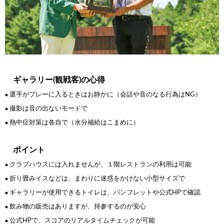
ギャラリー(観戦客)の心得
選手がプレーに入るときはお静かに
（会話や音のなる行為はNG）
●
撮影は音の出ないモードで
●
熱中症対策は各自で（水分補給はこまめに）
●
ポイント
クラブハウスには入れませんが、１階レストランの利用は可能
●
折り畳みイスなどは、まわりに迷惑をかけない小型サイズで
●
ギャラリーが使用できるトイレは、パンフレットや公式HPで確認
●
飲み物の販売はありますが、持参するのが安心
●
公式HPで、スコアのリアルタイムチェックが可能
●