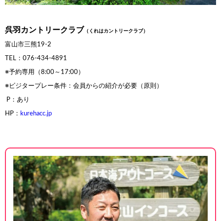
呉羽カントリークラブ
（くれはカントリークラブ）
富山市三熊19-2
TEL：076-434-4891
※予約専用（8:00～17:00）
※ビジタープレー条件：会員から
の紹介が必要（原則）
P：あり
HP：
kurehacc.jp