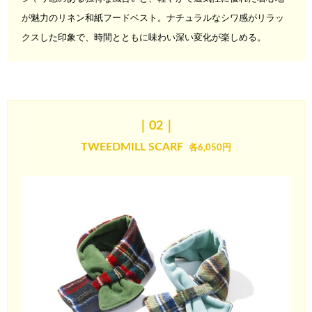
が
魅力のリネン和紙フードベスト。ナチュラルなシワ感がリラッ
クス
した印象で、時間とともに味わい深い変化が楽しめる。
｜02
｜
TWEEDMILL SCARF
各6,050円