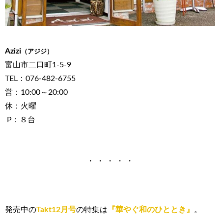
Azizi
（
アジジ
）
富山市二口町1-5-9
TEL：076-482-6755
営：10:00～20:00
休：火曜
P：８台
・ ・ ・ ・ ・
発売中の
Takt12月号
の特集は
『華やぐ和のひととき』
。