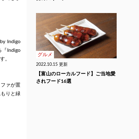
ndigo
ndigo
グルメ
です
。
2022.10.15 更新
【富山のローカルフード】ご当地愛
されフード16選
ソファが置
温もりと緑