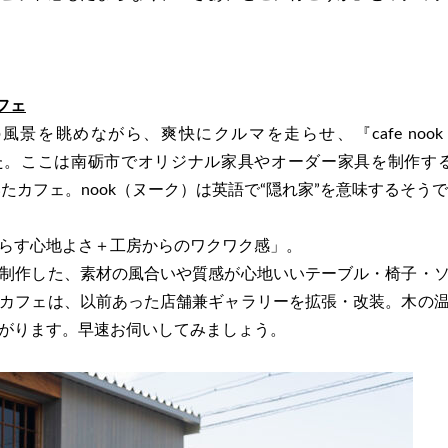
フェ
眺めながら、爽快にクルマを走らせ、『cafe nook by I
た。
ここは南砺市でオリジナル家具やオーダー家具を制作する『I
秋に開いたカフェ。nook（ヌーク）は英語で“隠れ家”を意味するそう
らす心地よさ＋工房からのワクワク感」。
制作した、素材の風合いや質感が心地いいテーブル・椅子・
カフェは、以前あった店舗兼ギャラリーを拡張・改装。木の
がります。
早速お伺いしてみましょう。