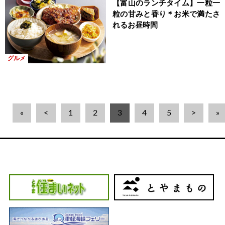
【富山のランチタイム】一粒一
粒の甘みと香り＊お米で満たさ
れるお昼時間
グルメ
«
<
1
2
3
4
5
>
»