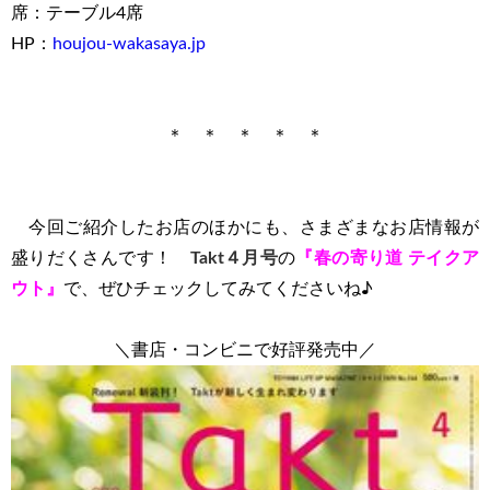
席：テーブル4席
HP：
houjou-wakasaya.jp
＊ ＊ ＊ ＊ ＊
今回ご紹介したお店のほかにも、さまざまなお店情報が
盛りだくさんです！
Takt４
月号
の
『春の寄り道 テイクア
ウト』
で、ぜひチェックしてみてくださいね♪
＼書店・コンビニで好評発売中／