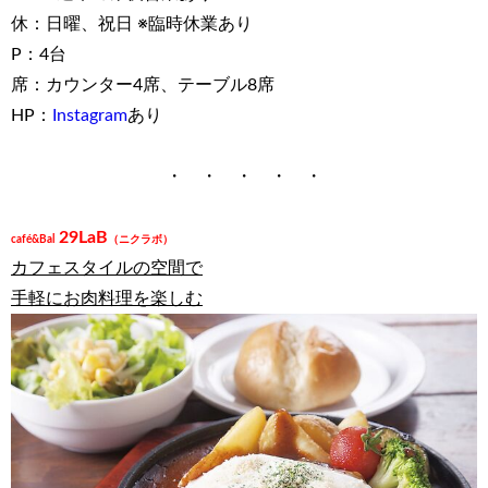
休：日曜、祝日 ※臨時休業あり
P：4台
席：カウンター4席、テーブル8席
HP：
Instagram
あり
・ ・ ・ ・ ・
29LaB
café&Bal
（ニクラボ）
カフェスタイルの空間で
手軽にお肉料理を楽しむ