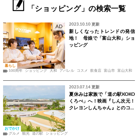
「ショッピング」の検索一覧
2023.10.10 更新
AD
新しくなったトレンドの発信
地！ 母娘で「富山大和」ショ
ッピング
暮らし
100周年
ショッピング
大和
アパレル
コスメ
飲食店
富山市
富山大和
2023.07.14 更新
夏休みは家族で「道の駅KOKO
くろべ」へ！映画『しん次元！
クレヨンしんちゃん』とのコラ
ボキャンペーンも開催中
おでかけ
グルメ
観光
道の駅
ショッピング