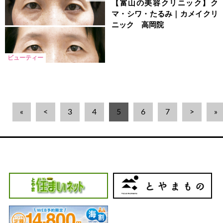
【富山の美容クリニック】ク
マ・シワ・たるみ｜カメイクリ
ニック 高岡院
ビューティー
«
<
3
4
5
6
7
>
»